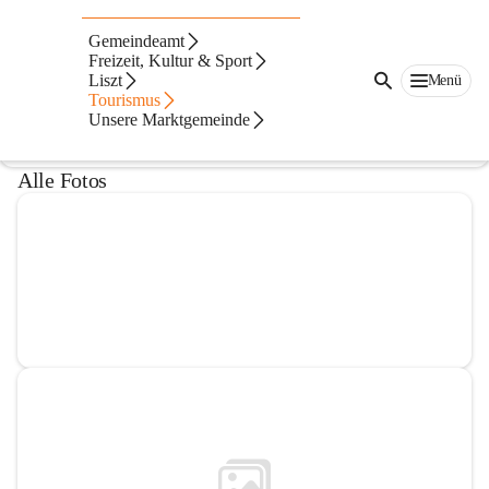
Liszt am Bach
Gemeindeamt
Freizeit, Kultur & Sport
@liszt-am-bach
Liszt
Menü
Weinbar, Österreichisches Restaurant
Tourismus
Unsere Marktgemeinde
In CITIES öffnen
Alle Fotos