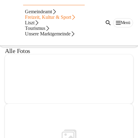
Pfarre Raiding
Gemeindeamt
Freizeit, Kultur & Sport
@pfarre-raiding
Liszt
Menü
Kulturverein, Pfarre
Tourismus
Unsere Marktgemeinde
In CITIES öffnen
Alle Fotos