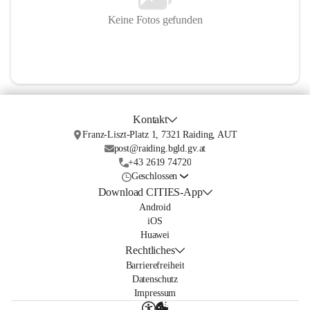
Keine Fotos gefunden
Kontakt
Franz-Liszt-Platz 1, 7321 Raiding, AUT
post@raiding.bgld.gv.at
+43 2619 74720
Geschlossen
Download CITIES-App
Android
iOS
Huawei
Rechtliches
Barrierefreiheit
Datenschutz
Impressum