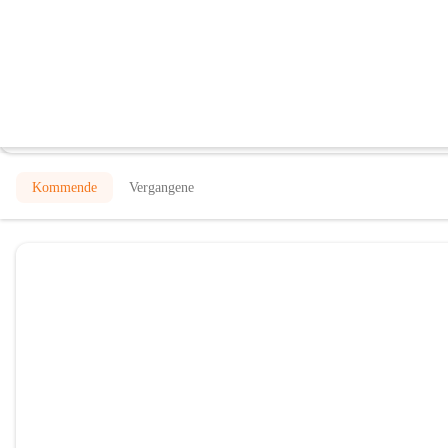
Liszt am Bach
@liszt-am-bach
Weinbar, Österreichisches Restaurant
In CITIES öffnen
Kommende
Vergangene