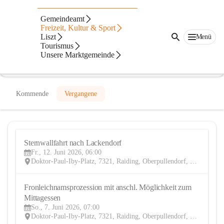
Pfarre Raiding
Gemeindeamt
Freizeit, Kultur & Sport
@pfarre-raiding
Liszt
Menü
Kulturverein, Pfarre
Tourismus
Unsere Marktgemeinde
In CITIES öffnen
Kommende
Vergangene
Sternwallfahrt nach Lackendorf
12
Fr., 12. Juni 2026, 06:00
JUN
Doktor-Paul-Iby-Platz, 7321, Raiding, Oberpullendorf, Burgenland, AUT
Fronleichnamsprozession mit anschl. Möglichkeit zum 
7
Mittagessen
JUN
So., 7. Juni 2026, 07:00
Doktor-Paul-Iby-Platz, 7321, Raiding, Oberpullendorf, Burgenland, AUT